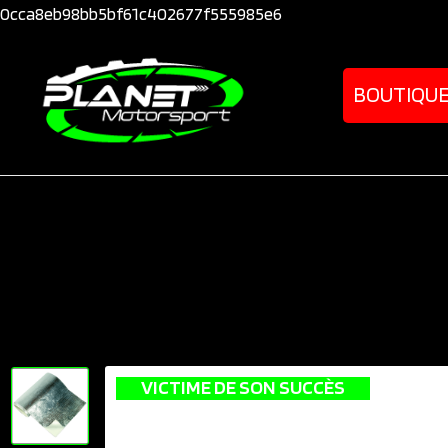
0cca8eb98bb5bf61c402677f555985e6
BOUTIQU
VICTIME DE SON SUCCÈS