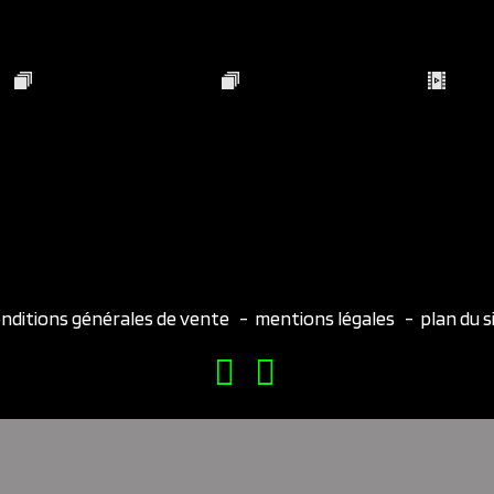
nditions générales de vente
-
mentions légales
-
plan du s
s – Planet Motorsport – 2026 – Conception :
Shebam!
- Hé