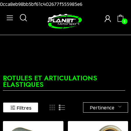
0cca8eb98bb5bf61c402677f555985e6
0
ROTULES ET ARTICULATIONS
ÉLASTIQUES
Pertinence
Filtres