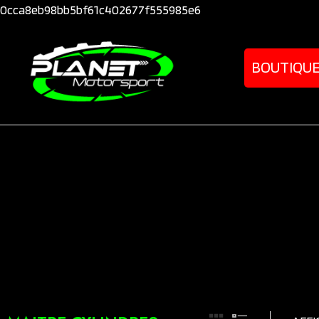
0cca8eb98bb5bf61c402677f555985e6
BOUTIQU