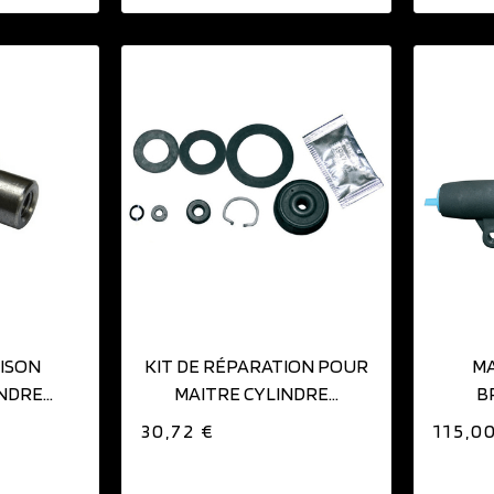
IER
AJOUTER AU PANIER
AISON
KIT DE RÉPARATION POUR
MA
INDRE
MAITRE CYLINDRE...
B
LWOOD
30,72 €
115,0