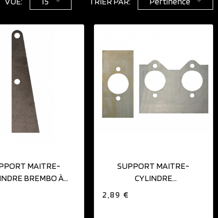
VUE:
15
TRIER PAR:
Pertinence
AJOUTER AU PANIER
AJOUTER AU PANIER
PPORT MAITRE-
SUPPORT MAITRE-
INDRE BREMBO À
CYLINDRE
BASCULEUR
GIRLING/WILWOOD/AP
€
2,89 €