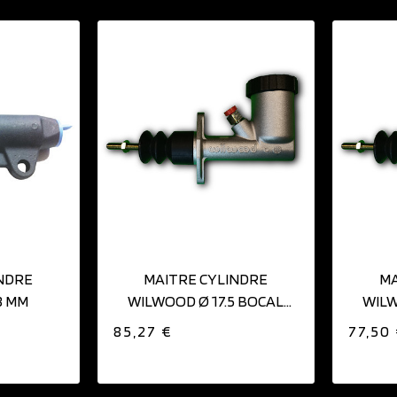
IER
AJOUTER AU PANIER
NDRE
MAITRE CYLINDRE
MA
3 MM
WILWOOD Ø 17.5 BOCAL
WILW
INTÉGRÉ
85,27 €
77,50