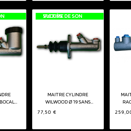
VICTIME DE SON SUCCÈS
NDRE
MAITRE CYLINDRE
MAI
 BOCAL
WILWOOD Ø 19 SANS
RAC
É
BOCAL
77,50 €
259,0