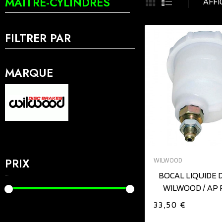
MAITRE-CYLINDRES
AFFI
FILTRER PAR
MARQUE
AJOUTER AU PAN
PRIX
WILWOOD
BOCAL LIQUIDE 
2,00 € - 259,00 €
WILWOOD / AP 
33,50 €