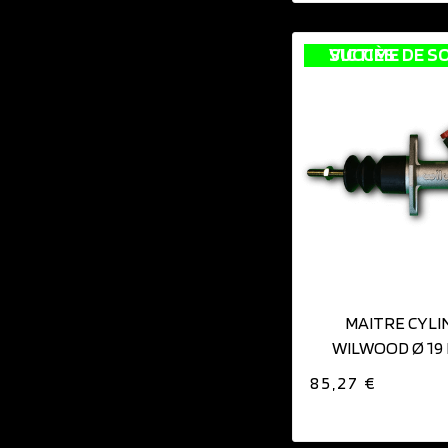
VICTIME DE SON SUCCÈS
MAITRE CYLI
WILWOOD Ø 19
INTÉGR
85,27 €