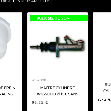
CHAGE 1-15 DE 15 ARTICLE(S)
VICTIME DE SON SUCCÈS
IER
WILWOOD
SU
DE FREIN
MAITRE CYLINDRE
CYL
RACING
WILWOOD Ø 15.8 SANS
2,72 
BOCAL
95,25 €