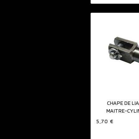
AJOUTER AU PAN
CHAPE DE LI
MAITRE-CYL
GIRLING/WI
5,70 €