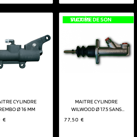
VICTIME DE SON SUCCÈS
AJOUTER AU PANIER
ITRE CYLINDRE
MAITRE CYLINDRE
REMBO Ø 16 MM
WILWOOD Ø 17.5 SANS
BOCAL
0 €
77,50 €