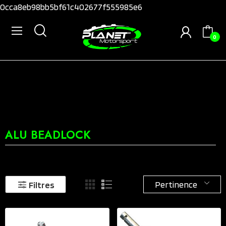
0cca8eb98bb5bf61c402677f555985e6
0
ALU BEADLOCK
Pertinence
Filtres