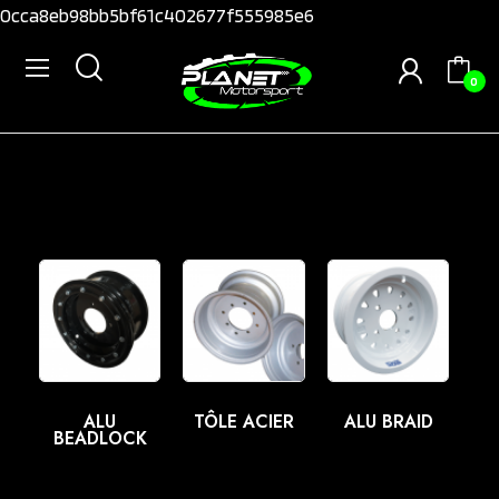
0cca8eb98bb5bf61c402677f555985e6
0
ALU
TÔLE ACIER
ALU BRAID
BEADLOCK