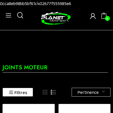
0cca8eb98bb5bf61c402677f555985e6
0
JOINTS MOTEUR
Pertinence
Filtres