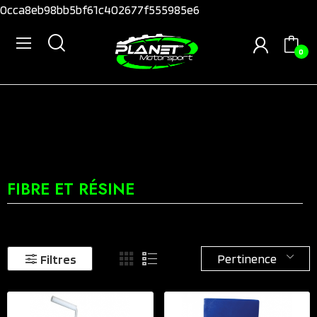
0cca8eb98bb5bf61c402677f555985e6
0
FIBRE ET RÉSINE
Pertinence
Filtres