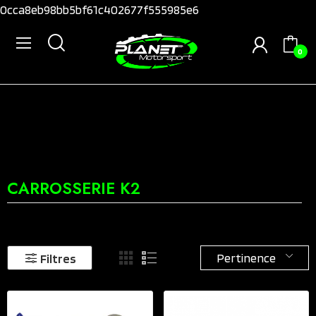
0cca8eb98bb5bf61c402677f555985e6
0
CARROSSERIE K2
Pertinence
Filtres