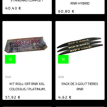
STANDARD COMPLET
RNR HYBRID
40,43 €
60,80 €
RNR
RNR
KIT ROLL-OFF RNR XXL
PACK DE 3 GOUTTIÈRES
COLOSSUS / PLATINUM
RNR
COMPLET
51,92 €
4,62 €