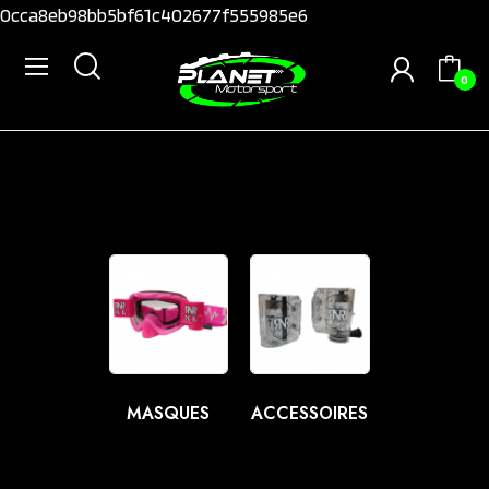
0cca8eb98bb5bf61c402677f555985e6
0
MASQUES
ACCESSOIRES