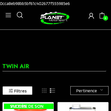
0cca8eb98bb5bf61c402677f555985e6
0
TWIN AIR
Pertinence
Filtres
VICTIME DE SON SUCCÈS