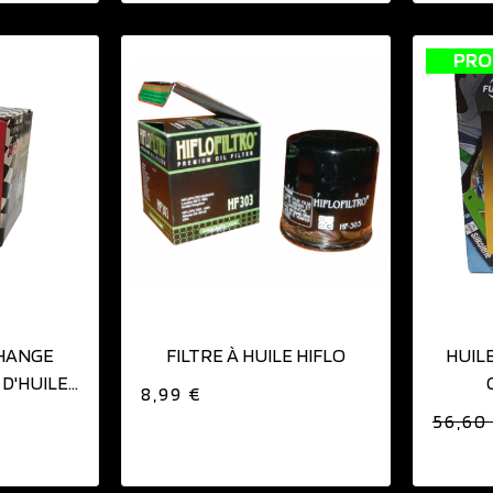
PRO
IER
AJOUTER AU PANIER
CHANGE
FILTRE À HUILE HIFLO
HUIL
D'HUILE
8,99 €
56,60