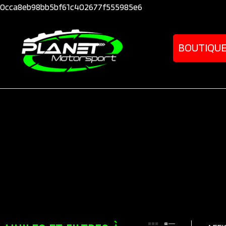
0cca8eb98bb5bf61c402677f555985e6
BOUTIQU