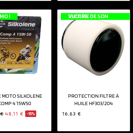
MO !
VICTIME DE SON SUCCÈS
AJOUTER AU PANIER
E MOTO SILKOLENE
PROTECTION FILTRE À
COMP 4 15W50
HUILE HF303/204
 €
48,11 €
16,63 €
-15%