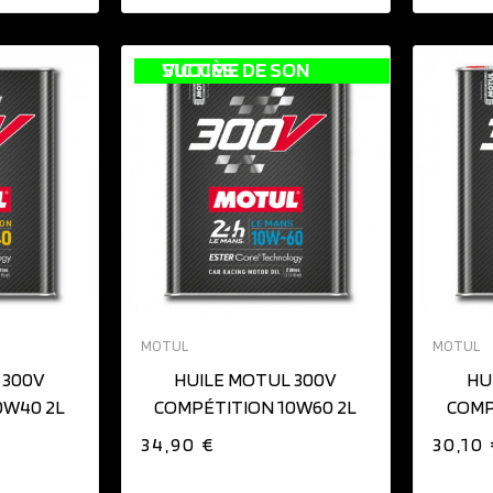
VICTIME DE SON SUCCÈS
IER
MOTUL
MOTUL
 300V
HUILE MOTUL 300V
HU
0W40 2L
COMPÉTITION 10W60 2L
COMP
34,90 €
30,10