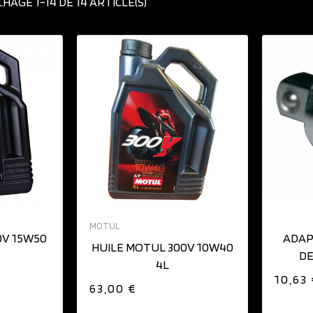
CHAGE 1-14 DE 14 ARTICLE(S)
IER
AJOUTER AU PANIER
MOTUL
0V 15W50
ADAP
HUILE MOTUL 300V 10W40
DE
4L
10,63
63,00 €