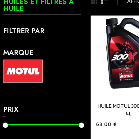
HUILES ET FILTRES À
AFFI
HUILE
FILTRER PAR
MARQUE
AJOUTER AU PAN
HUILE MOTUL 30
PRIX
4L
8,00 € - 63,00 €
63,00 €