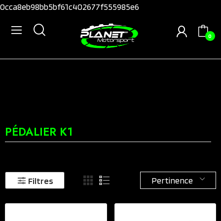
0cca8eb98bb5bf61c402677f555985e6
0
PÉDALIER K1
Pertinence
Filtres