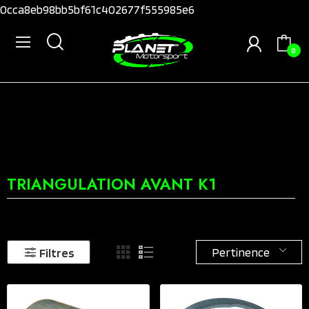
0cca8eb98bb5bf61c402677f555985e6
0
TRIANGULATION AVANT K1
Pertinence
Filtres