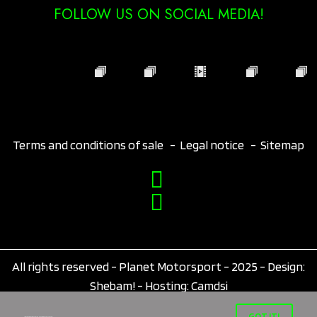
FOLLOW US ON SOCIAL MEDIA!
Terms and conditions of sale
-
Legal notice
-
Sitemap
All rights reserved - Planet Motorsport - 2025 - Design:
Shebam!
- Hosting:
Camdsi
0
GOT IT!
This website uses cookies to ensure you get the best experience on our website