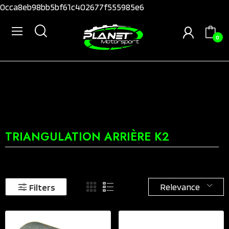
0cca8eb98bb5bf61c402677f555985e6
0
TRIANGULATION ARRIÈRE K2
Relevance
Filters